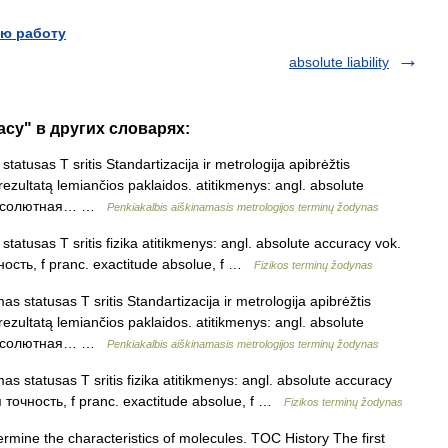
ю работу
absolute liability
acy" в других словарях:
tatusas T sritis Standartizacija ir metrologija apibrėžtis
rezultatą lemiančios paklaidos. atitikmenys: angl. absolute
s. абсолютная… …
Penkiakalbis aiškinamasis metrologijos terminų žodynas
statusas T sritis fizika atitikmenys: angl. absolute accuracy vok.
ность, f pranc. exactitude absolue, f …
Fizikos terminų žodynas
as statusas T sritis Standartizacija ir metrologija apibrėžtis
rezultatą lemiančios paklaidos. atitikmenys: angl. absolute
s. абсолютная… …
Penkiakalbis aiškinamasis metrologijos terminų žodynas
as statusas T sritis fizika atitikmenys: angl. absolute accuracy
я точность, f pranc. exactitude absolue, f …
Fizikos terminų žodynas
rmine the characteristics of molecules. TOC History The first