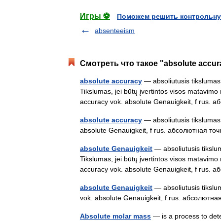
Игры ⚽
Поможем решить контрольну
absenteeism
Смотреть что такое "absolute accur
absolute accuracy
— absoliutusis tikslumas s
Tikslumas, jei būtų įvertintos visos matavimo 
accuracy vok. absolute Genauigkeit, f ru
absolute accuracy
— absoliutusis tikslumas 
absolute Genauigkeit, f rus. абсолютная точ
absolute Genauigkeit
— absoliutusis tikslum
Tikslumas, jei būtų įvertintos visos matavimo 
accuracy vok. absolute Genauigkeit, f ru
absolute Genauigkeit
— absoliutusis tikslum
vok. absolute Genauigkeit, f rus. абсолютна
Absolute molar mass
— is a process to dete