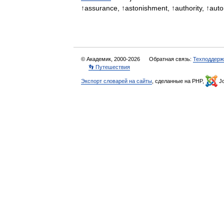
↑assurance, ↑astonishment, ↑authority, ↑au
© Академик, 2000-2026
Обратная связь:
Техподдерж
👣 Путешествия
Экспорт словарей на сайты
, сделанные на PHP,
Jo