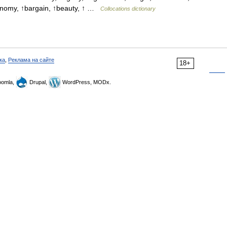
tonomy, ↑bargain, ↑beauty, ↑ …
Collocations dictionary
ка
,
Реклама на сайте
18+
omla,
Drupal,
WordPress, MODx.