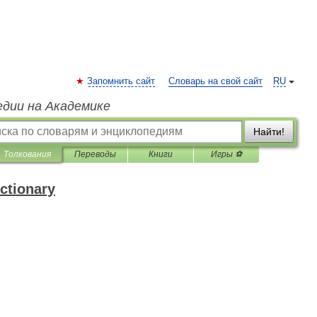
Запомнить сайт
Словарь на свой сайт
RU
едии на Академике
Найти!
Толкования
Переводы
Книги
Игры ⚽
ctionary