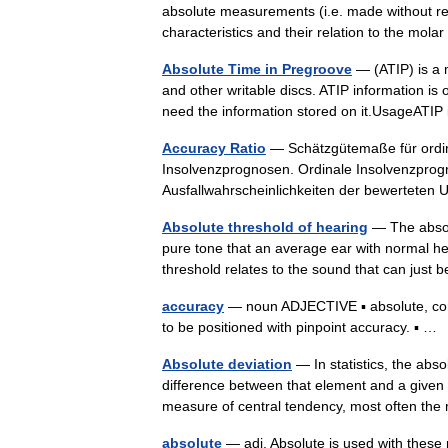
absolute measurements (i.e. made without r
characteristics and their relation to the m
Absolute Time in Pregroove
— (ATIP) is a 
and other writable discs. ATIP information i
need the information stored on it.UsageAT
Accuracy Ratio
— Schätzgütemaße für ordin
Insolvenzprognosen. Ordinale Insolvenzprog
Ausfallwahrscheinlichkeiten der bewertete
Absolute threshold of hearing
— The absolu
pure tone that an average ear with normal h
threshold relates to the sound that can jus
accuracy
— noun ADJECTIVE ▪ absolute, compl
to be positioned with pinpoint accuracy. ▪ 
Absolute deviation
— In statistics, the abso
difference between that element and a given p
measure of central tendency, most often 
absolute
— adj. Absolute is used with these 