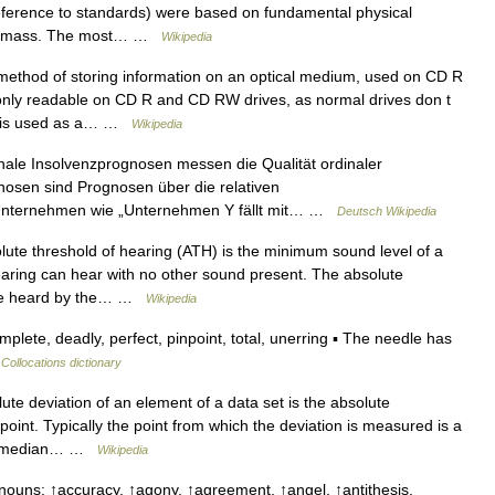
eference to standards) were based on fundamental physical
olar mass. The most… …
Wikipedia
method of storing information on an optical medium, used on CD R
s only readable on CD R and CD RW drives, as normal drives don t
IP is used as a… …
Wikipedia
ale Insolvenzprognosen messen die Qualität ordinaler
nosen sind Prognosen über die relativen
n Unternehmen wie „Unternehmen Y fällt mit… …
Deutsch Wikipedia
te threshold of hearing (ATH) is the minimum sound level of a
earing can hear with no other sound present. The absolute
t be heard by the… …
Wikipedia
ete, deadly, perfect, pinpoint, total, unerring ▪ The needle has
…
Collocations dictionary
lute deviation of an element of a data set is the absolute
oint. Typically the point from which the deviation is measured is a
the median… …
Wikipedia
nouns: ↑accuracy, ↑agony, ↑agreement, ↑angel, ↑antithesis,