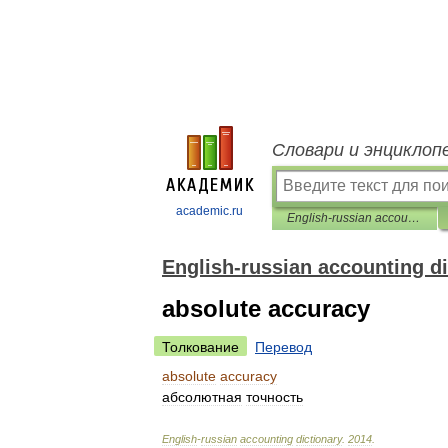
Словари и энциклоп
academic.ru
English-russian accounting dictionary
English-russian accounting di
absolute accuracy
Толкование
Перевод
absolute
accuracy
абсолютная
точность
English
-
russian
accounting
dictionary
.
2014
.